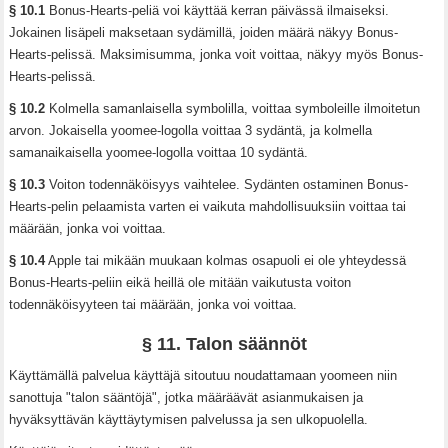
§ 10.1
Bonus-Hearts-peliä voi käyttää kerran päivässä ilmaiseksi.
Jokainen lisäpeli maksetaan sydämillä, joiden määrä näkyy Bonus-
Hearts-pelissä. Maksimisumma, jonka voit voittaa, näkyy myös Bonus-
Hearts-pelissä.
§ 10.2
Kolmella samanlaisella symbolilla, voittaa symboleille ilmoitetun
arvon. Jokaisella yoomee-logolla voittaa 3 sydäntä, ja kolmella
samanaikaisella yoomee-logolla voittaa 10 sydäntä.
§ 10.3
Voiton todennäköisyys vaihtelee. Sydänten ostaminen Bonus-
Hearts-pelin pelaamista varten ei vaikuta mahdollisuuksiin voittaa tai
määrään, jonka voi voittaa.
§ 10.4
Apple tai mikään muukaan kolmas osapuoli ei ole yhteydessä
Bonus-Hearts-peliin eikä heillä ole mitään vaikutusta voiton
todennäköisyyteen tai määrään, jonka voi voittaa.
§ 11. Talon säännöt
Käyttämällä palvelua käyttäjä sitoutuu noudattamaan yoomeen niin
sanottuja "talon sääntöjä", jotka määräävät asianmukaisen ja
hyväksyttävän käyttäytymisen palvelussa ja sen ulkopuolella.