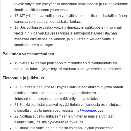
rekisteröitymisen yhteydessä annettuun sähköpostiin ja tukipalvelumme
ilmoittaa siitä suoraan yoomeessa.
17. MT yrittää ottaa voittajaan yhteyttä sähköpostitse ja chattailla hänen
kanssaan enintään yhteensä kaksi kertaa.
18. Jos voittaja ei vastaa voitosta ilmoittaviin sähköposteihin ja chat-
viesteihin 7 päivän kuluessa toisesta sähköpostista/viestistä, hän
menettää oikeutensa palkintoon, ja MT varaa oikeuden valita ja
ilmoittaa uuden voittajan.
Palkinnon vastaanottaminen
19. Varaa 14 päivää palkinnon toimittamiseen tai vaihtoehtoisista
nouto- tai toimitusjärjestelyistä voidaan sopia yhteisellä sopimuksella.
Tietosuoja ja julkisuus
20. Suostut siihen, että MT käyttää kaikkia henkilötietoja, jotka annoit
osallistuessasi arvontaan, arvonnan järjestämiseen ja
tietosuojailmoituksessamme määriteltyihin tarkoituksiin.
21. Kaikki osallistujat voivat pyytää tietoja voittaneesta osallistujasta
ottamalla yhteyttä meihin osoitteessa
info@yoomee.love
22. Voittaja suostuu julkaisemaan etunimensä muille arvontaan
osallistuville, jos sitä pyydetään MT:n kautta.
23. Ilmoitusta voittajan etunimestä voidaan käyttää yoomeessa