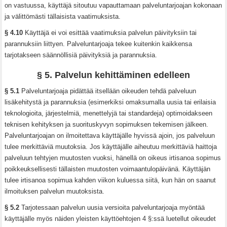
on vastuussa, käyttäjä sitoutuu vapauttamaan palveluntarjoajan kokonaan
ja välittömästi tällaisista vaatimuksista.
§ 4.10
Käyttäjä ei voi esittää vaatimuksia palvelun päivityksiin tai
parannuksiin liittyen. Palveluntarjoaja tekee kuitenkin kaikkensa
tarjotakseen säännöllisiä päivityksiä ja parannuksia.
§ 5. Palvelun kehittäminen edelleen
§ 5.1
Palveluntarjoaja pidättää itsellään oikeuden tehdä palveluun
lisäkehitystä ja parannuksia (esimerkiksi omaksumalla uusia tai erilaisia
teknologioita, järjestelmiä, menettelyjä tai standardeja) optimoidakseen
teknisen kehityksen ja suorituskyvyn sopimuksen tekemisen jälkeen.
Palveluntarjoajan on ilmoitettava käyttäjälle hyvissä ajoin, jos palveluun
tulee merkittäviä muutoksia. Jos käyttäjälle aiheutuu merkittäviä haittoja
palveluun tehtyjen muutosten vuoksi, hänellä on oikeus irtisanoa sopimus
poikkeuksellisesti tällaisten muutosten voimaantulopäivänä. Käyttäjän
tulee irtisanoa sopimua kahden viikon kuluessa siitä, kun hän on saanut
ilmoituksen palvelun muutoksista.
§ 5.2
Tarjotessaan palvelun uusia versioita palveluntarjoaja myöntää
käyttäjälle myös näiden yleisten käyttöehtojen 4 §:ssä luetellut oikeudet