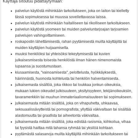
Käyttäjä sitoutuu pidättäytymään:
palvelun käytöstä mihinkään tarkoitukseen, joka on laiton tai kielletty
tässä sopimuksessa tai muussa sovellettavassa laissa.
palvelun käytöstä mihinkään haitalliseen tai rikolliseen tarkoitukseen.
palvelun käytöstä yoomeen tai muiden palveluntarjoajan tarjoamien
palvelujen vahingoittamiseen.
roskapostin lähettämisestä, rahan pyytämisestä muilta käyttäjiltä tai
muiden käyttäjien huijaamiselta.
muuksi henkilöksi tai yhteisöksi tekeytymisestä tai kuvien
julkaisesmisesta toisesta henkilöstä ilman hänen nimenomaista
lupaansa ja suostumustaan.
kiusaamisesta, "vainoamisesta", pelottelusta, hyökkäyksestä,
häirinnästä, huonosta kohtelusta tai henkilön halventamisesta.
julkaisemasta sisältöä, joka rikkoo tai loukkaa jonkun oikeuksia,
mukaan lukien oikeudet julkisuuteen, yksityisyyteen, tekijänoikeuksiin,
tavaramerkkiin tai muuhun immateriaaliomaisuuteen tai sopimukseen.
julkaisemasta mitään sisältöä, joka on vihapuhetta, uhkaavaa,
seksuaalissävytteistä tai pornografista; yllyttää väkivaltaan tai sisältää
alastomuutta tai graafista tai aiheetonta väkivaltaa.
julkaisemasta mitään sisältöä, joka edistää rasismia, kiihkoilua, vihaa
tai fyysistä haittaa mitä tahansa ryhmää tai yksilöä kohtaan.
pyytämästä salasanoja muilta käyttäjiltä mihinkään tarkoitukseen tai