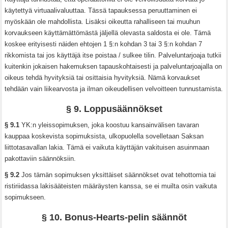
käytettyä virtuaalivaluuttaa. Tässä tapauksessa peruuttaminen ei
myöskään ole mahdollista. Lisäksi oikeutta rahalliseen tai muuhun
korvaukseen käyttämättömästä jäljellä olevasta saldosta ei ole. Tämä
koskee erityisesti näiden ehtojen 1 §:n kohdan 3 tai 3 §:n kohdan 7
rikkomista tai jos käyttäjä itse poistaa / sulkee tilin. Palveluntarjoaja tutkii
kuitenkin jokaisen hakemuksen tapauskohtaisesti ja palveluntarjoajalla on
oikeus tehdä hyvityksiä tai osittaisia hyvityksiä. Nämä korvaukset
tehdään vain liikearvosta ja ilman oikeudellisen velvoitteen tunnustamista.
§ 9. Loppusäännökset
§ 9.1
YK:n yleissopimuksen, joka koostuu kansainvälisen tavaran
kauppaa koskevista sopimuksista, ulkopuolella sovelletaan Saksan
liittotasavallan lakia. Tämä ei vaikuta käyttäjän vakituisen asuinmaan
pakottaviin säännöksiin.
§ 9.2
Jos tämän sopimuksen yksittäiset säännökset ovat tehottomia tai
ristiriidassa lakisääteisten määräysten kanssa, se ei muilta osin vaikuta
sopimukseen.
§ 10. Bonus-Hearts-pelin säännöt