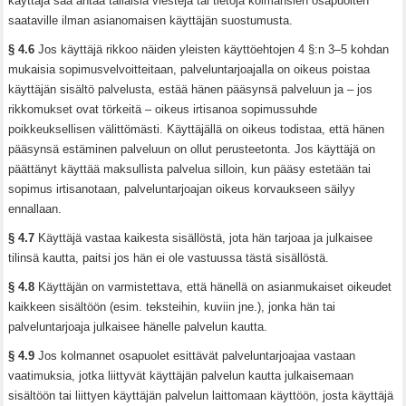
käyttäjä saa antaa tällaisia viestejä tai tietoja kolmansien osapuolten
saataville ilman asianomaisen käyttäjän suostumusta.
§ 4.6
Jos käyttäjä rikkoo näiden yleisten käyttöehtojen 4 §:n 3–5 kohdan
mukaisia sopimusvelvoitteitaan, palveluntarjoajalla on oikeus poistaa
käyttäjän sisältö palvelusta, estää hänen pääsynsä palveluun ja – jos
rikkomukset ovat törkeitä – oikeus irtisanoa sopimussuhde
poikkeuksellisen välittömästi. Käyttäjällä on oikeus todistaa, että hänen
pääsynsä estäminen palveluun on ollut perusteetonta. Jos käyttäjä on
päättänyt käyttää maksullista palvelua silloin, kun pääsy estetään tai
sopimus irtisanotaan, palveluntarjoajan oikeus korvaukseen säilyy
ennallaan.
§ 4.7
Käyttäjä vastaa kaikesta sisällöstä, jota hän tarjoaa ja julkaisee
tilinsä kautta, paitsi jos hän ei ole vastuussa tästä sisällöstä.
§ 4.8
Käyttäjän on varmistettava, että hänellä on asianmukaiset oikeudet
kaikkeen sisältöön (esim. teksteihin, kuviin jne.), jonka hän tai
palveluntarjoaja julkaisee hänelle palvelun kautta.
§ 4.9
Jos kolmannet osapuolet esittävät palveluntarjoajaa vastaan
vaatimuksia, jotka liittyvät käyttäjän palvelun kautta julkaisemaan
sisältöön tai liittyen käyttäjän palvelun laittomaan käyttöön, josta käyttäjä