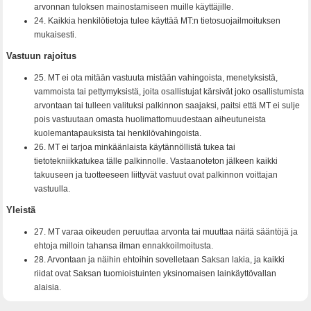
arvonnan tuloksen mainostamiseen muille käyttäjille.
24. Kaikkia henkilötietoja tulee käyttää MT:n tietosuojailmoituksen
mukaisesti.
Vastuun rajoitus
25. MT ei ota mitään vastuuta mistään vahingoista, menetyksistä,
vammoista tai pettymyksistä, joita osallistujat kärsivät joko osallistumista
arvontaan tai tulleen valituksi palkinnon saajaksi, paitsi että MT ei sulje
pois vastuutaan omasta huolimattomuudestaan aiheutuneista
kuolemantapauksista tai henkilövahingoista.
26. MT ei tarjoa minkäänlaista käytännöllistä tukea tai
tietotekniikkatukea tälle palkinnolle. Vastaanoteton jälkeen kaikki
takuuseen ja tuotteeseen liittyvät vastuut ovat palkinnon voittajan
vastuulla.
Yleistä
27. MT varaa oikeuden peruuttaa arvonta tai muuttaa näitä sääntöjä ja
ehtoja milloin tahansa ilman ennakkoilmoitusta.
28. Arvontaan ja näihin ehtoihin sovelletaan Saksan lakia, ja kaikki
riidat ovat Saksan tuomioistuinten yksinomaisen lainkäyttövallan
alaisia.