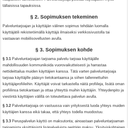
tällaisissa tapauksissa.
§ 2. Sopimuksen tekeminen
Palveluntarjoajan ja käyttäjän välinen sopimus tehdään luomalla
käyttäjätili rekisteröimällä käyttäjä ilmaiseksi verkkosivustolla tai
vastaavan mobiilisovellusten avulla.
§ 3. Sopimuksen kohde
§ 3.1
Palveluntarjoajan tarjoama palvelu tarjoaa käyttäjälle
mahdollisuuden kommunikoida vuorovaikutteisesti ja harrastaa
nettideittailua muiden käyttäjien kanssa. Tätä varten palveluntarjoaja
tarjoaa käyttäjille pääsyn tietokantaansa ja siihen tallennettuihin
käyttäjäprofiileihin. Käyttäjät voivat tarkastella näitä profiileja, lisätä oman
profiilinsa tietokantaan ja ottaa yhteyttä muihin käyttäjiin. Yhteydenpito ja
viestintä käyttäjien välillä on toteutettava palvelun avulla.
§ 3.2
Palveluntarjoaja on vastuussa vain yrityksestä luoda yhteys muiden
käyttäjien kanssa eikä takaa, että yhteys todella muodostuu.
§ 3.3
Peruspalvelun käyttö on maksutonta; ainoastaan palveluntarjoaman
tarjoamista yksittäisistä lisäpalveluista peritään maksu. Yksityiskohtainen