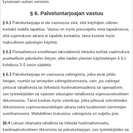
kyseiseen uuteen versioon.
§ 6. Palveluntarjoajan vastuu
§ 6.1
Palveluntarjoaja ei ole vastuussa siitä, että käyttäjien välinen
kontakti todella tapahtuu. Vastuu on myös poissuljettu siinä tapauksessa,
että sopimuksen aikana ei tapahdu kontaktia; tämä koskee myös
maksullisten palvelujen käyttöä.
§ 6.2
Periaatteessa sovelletaan lakisääteistä oikeutta esittää vaatimuksia
puutteellisiin palveluihin liittyen, ellei näiden yleisten käyttöehtojen 6 §:n
kohdissa 3–5 toisin säädetä.
§ 6.3
Palveluntarjoaja on vastuussa vahingoista, jotka eivät johdu
hengen, ruumiin tai terveyden vahingoittumisesta, vain, jos vahingot
johtuvat tahallisesta tai törkeästä huolimattomuudesta tai operaattorin,
sen työntekijöiden tai sijaisten edustajien tahallisesta sopimusvelvoitteen
rikkomisesta. Tämä koskee myös vahinkoja, jotka johtuvat velvoitteiden
rikkomisesta sopimusneuvottelujen aikana sekä luvattomien toimintojen
suorittamisesta. Mahdollinen lisävastuu vahingoista on suljettu pois.
§6.4
Lukuun ottamatta tahallista tai törkeää huolimattomuutta,
kardinaalivelvoitteen rikkomista tai palveluntarjojan, sen työntekijöiden tai