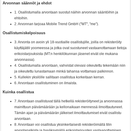
Arvonnan säännöt ja ehdot
1. Osallistumalla arvontaan suostut näihin arvonnan sääntöihin ja
ehtoihin.
2. Arvonnan tarjoaa Mobile Trend GmbH ("MT", "me").
Osallistumiskelpoisuus
3. Arvonta on avoin yli 18-vuotiaille osallistujille, joilla on rekisteröity
käyttäjätili yoomeessa ja jotka ovat suostuneet vastaanottamaan tietoja
erikoistarjouksista (MT:n henkilökunnan jäsenet eivät ole mukana
arvonnassa).
4. Osallistumalla arvontaan, vahvistat olevasi oikeutettu tekemään niin
ja oikeutettu lunastamaan minkä tahansa voittamasi palkinnon.
5. Kullekin yksilölle sallitaan osallistua korkeitaan kerran.
6. Arvontaan osallistuminen on ilmaista.
Kuinka osallistua
7. Arvontaan osallistuvat tällä hetkellä rekisteröityneet ja arvonnassa
mainittuun päivämäärään ja kellonaikaan mennessä ilmoittautuneet.
Tämän ajan ja päivämäärän jälkeiset ilmoittautumiset eivät osallistu
arvontaan.
8. Arvontaan voi osallistua yksinkertaisesti rekisteröimällä tilin
arvontapalkista ja hyväksymällä erikoistarjousten vastaanottamisen.