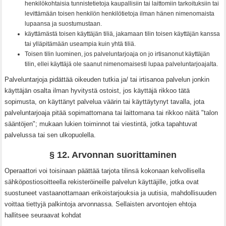
henkilökohtaisia tunnistetietoja kaupallisiin tai laittomiin tarkoituksiin tai
levittämään toisen henkilön henkilötietoja ilman hänen nimenomaista
lupaansa ja suostumustaan.
käyttämästä toisen käyttäjän tiliä, jakamaan tilin toisen käyttäjän kanssa
tai ylläpitämään useampia kuin yhtä tiliä.
Toisen tilin luominen, jos palveluntarjoaja on jo irtisanonut käyttäjän
tilin, ellei käyttäjä ole saanut nimenomaisesti lupaa palveluntarjoajalta.
Palveluntarjoja pidättää oikeuden tutkia ja/ tai irtisanoa palvelun jonkin
käyttäjän osalta ilman hyvitystä ostoist, jos käyttäjä rikkoo tätä
sopimusta, on käyttänyt palvelua väärin tai käyttäytynyt tavalla, jota
palveluntarjoaja pitää sopimattomana tai laittomana tai rikkoo näitä "talon
sääntöjen"; mukaan lukien toiminnot tai viestintä, jotka tapahtuvat
palvelussa tai sen ulkopuolella.
§ 12. Arvonnan suorittaminen
Operaattori voi toisinaan päättää tarjota tilinsä kokonaan kelvollisella
sähköpostiosoitteella rekisteröineille palvelun käyttäjille, jotka ovat
suostuneet vastaanottamaan erikoistarjouksia ja uutisia, mahdollisuuden
voittaa tiettyjä palkintoja arvonnassa. Sellaisten arvontojen ehtoja
hallitsee seuraavat kohdat