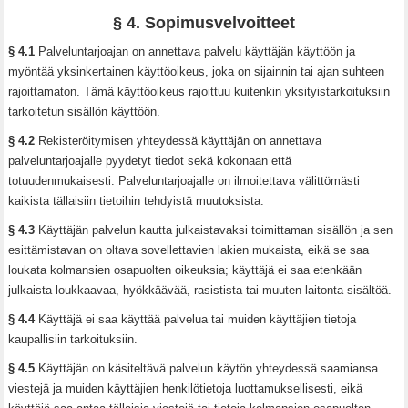
§ 4. Sopimusvelvoitteet
§ 4.1
Palveluntarjoajan on annettava palvelu käyttäjän käyttöön ja
myöntää yksinkertainen käyttöoikeus, joka on sijainnin tai ajan suhteen
rajoittamaton. Tämä käyttöoikeus rajoittuu kuitenkin yksityistarkoituksiin
tarkoitetun sisällön käyttöön.
§ 4.2
Rekisteröitymisen yhteydessä käyttäjän on annettava
palveluntarjoajalle pyydetyt tiedot sekä kokonaan että
totuudenmukaisesti. Palveluntarjoajalle on ilmoitettava välittömästi
kaikista tällaisiin tietoihin tehdyistä muutoksista.
§ 4.3
Käyttäjän palvelun kautta julkaistavaksi toimittaman sisällön ja sen
esittämistavan on oltava sovellettavien lakien mukaista, eikä se saa
loukata kolmansien osapuolten oikeuksia; käyttäjä ei saa etenkään
julkaista loukkaavaa, hyökkäävää, rasistista tai muuten laitonta sisältöä.
§ 4.4
Käyttäjä ei saa käyttää palvelua tai muiden käyttäjien tietoja
kaupallisiin tarkoituksiin.
§ 4.5
Käyttäjän on käsiteltävä palvelun käytön yhteydessä saamiansa
viestejä ja muiden käyttäjien henkilötietoja luottamuksellisesti, eikä