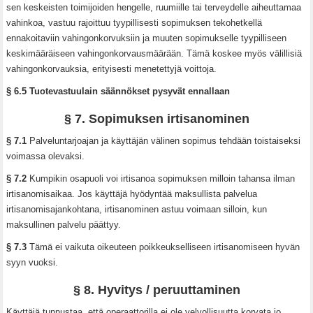
sen keskeisten toimijoiden hengelle, ruumiille tai terveydelle aiheuttamaa
vahinkoa, vastuu rajoittuu tyypillisesti sopimuksen tekohetkellä
ennakoitaviin vahingonkorvuksiin ja muuten sopimukselle tyypilliseen
keskimääräiseen vahingonkorvausmäärään. Tämä koskee myös välillisiä
vahingonkorvauksia, erityisesti menetettyjä voittoja.
§ 6.5 Tuotevastuulain säännökset pysyvät ennallaan
§ 7. Sopimuksen irtisanominen
§ 7.1
Palveluntarjoajan ja käyttäjän välinen sopimus tehdään toistaiseksi
voimassa olevaksi.
§ 7.2
Kumpikin osapuoli voi irtisanoa sopimuksen milloin tahansa ilman
irtisanomisaikaa. Jos käyttäjä hyödyntää maksullista palvelua
irtisanomisajankohtana, irtisanominen astuu voimaan silloin, kun
maksullinen palvelu päättyy.
§ 7.3
Tämä ei vaikuta oikeuteen poikkeukselliseen irtisanomiseen hyvän
syyn vuoksi.
§ 8. Hyvitys / peruuttaminen
Käyttäjä tunnustaa, että operaattorilla ei ole velvollisuutta korvata jo