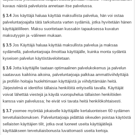
kuvaus näistä palveluista annetaan itse palvelussa.
§ 3.4
Jos käyttäjä haluaa käyttää maksullista palvelua, hän voi ostaa
palveluntarjoajalta tätä tarkoitusta varten sydämiä, jotka hyvitetään hänen
käyttäjätililleen. Maksu suoritetaan kussakin tapauksessa kuvatun
maksutyypin ja -välineen mukaan.
§ 3.5
Jos Käyttäjä haluaa käyttää maksullista palvelua ja maksaa
sydämellä, palveluntarjoaja ilmoittaa käyttäjälle, kuinka monta sydäntä
kyseisen palvelun käytöstäveloitetaan.
§ 3.6
Jotta käyttäjille taataan optimaalinen palvelukokemus ja palvelun
saatavuus kaikkina aikoina, palveluntarjoaja palkkaa ammattiviihdyttäjiä
ja profiilin hoitajia huolehtimaan käyttäjistä ja viihdyttämään heitä.
Järjestelmä ei identifioi tällaisia henkilöitä erityisellä tavalla. Käyttäjät
voivat lähettää viestejä ja käydä vuoropuhelua tällaisten henkilöiden
kanssa vain palvelussa; he eivät voi tavata heitä henkilökohtaisesti.
§ 3.7
yoomee myöntää jokaiselle käyttäjälle kertaluonteisen 60 sydämen
tervetuliaisbonuksen. Palveluntarjoaja pidättää oikeuden poistaa käytöstä
sellaisten käyttäjien tilit, jotka ovat luoneet useita käyttäjätilejä
käyttääkseen tervetuliaisbonusta luvattomasti useita kertoja.