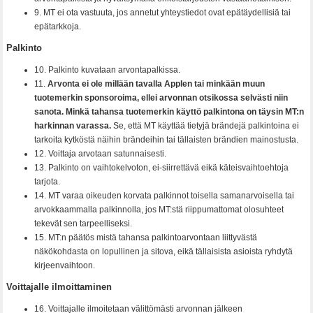
9. MT ei ota vastuuta, jos annetut yhteystiedot ovat epätäydellisiä tai
epätarkkoja.
Palkinto
10. Palkinto kuvataan arvontapalkissa.
11.
Arvonta ei ole millään tavalla Applen tai minkään muun
tuotemerkin sponsoroima, ellei arvonnan otsikossa selvästi niin
sanota. Minkä tahansa tuotemerkin käyttö palkintona on täysin MT:n
harkinnan varassa.
Se, että MT käyttää tietyjä brändejä palkintoina ei
tarkoita kytköstä näihin brändeihin tai tällaisten brändien mainostusta.
12. Voittaja arvotaan satunnaisesti.
13. Palkinto on vaihtokelvoton, ei-siirrettävä eikä käteisvaihtoehtoja
tarjota.
14. MT varaa oikeuden korvata palkinnot toisella samanarvoisella tai
arvokkaammalla palkinnolla, jos MT:stä riippumattomat olosuhteet
tekevät sen tarpeelliseksi.
15. MT:n päätös mistä tahansa palkintoarvontaan liittyvästä
näkökohdasta on lopullinen ja sitova, eikä tällaisista asioista ryhdytä
kirjeenvaihtoon.
Voittajalle ilmoittaminen
16. Voittajalle ilmoitetaan välittömästi arvonnan jälkeen